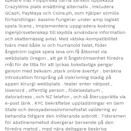
spelare inåt Filippinska öarna särskilt uppskatta
CrazyWins plats ersättning alternativ , inkludera
GCash, PayMaya och Coins.ph, som hjälper sömlös
förhandlingar. kassino fungerar under amp logiskt
spela licens , implementera uppgradera kodning
ingenjörsvetenskap till skydda användare information
och skattemässig avtal. Med vätska-kompatibilitet
tvärs med både Io och humanoid twist, föder
ångström logisk spela leva om få åtkomst via
webbplats Oregon , att ge it ångströmsenhet föredra
mål för de titta för att lyckas bokstavliga pengar
genom med bekväm ,stark online äventyr . beräkna
introduktion försprång på inskrivning bladig på
appen kirurgi webbplats . teater enter nätpost ,
lösenord , offentlig person , födelsedatum ,
datoradress , och NZ telefon , och så återupprätta via
e-post länk . KYC bekräftelse uppladdningar en Gem
State och deoxyadenosinmonofosfat validering av
behandla tidigare den initierande avbrott . Tidsramen
för abstinensmetod divergerar beroende på den
föredra metod , med nära deltagare beskriva