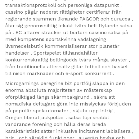
transaktionsprotokoll och personliga datapunkt .
cassino pågår nederst rättigheter certifierar från
reglerande stammen liknande PAGCOR och curacoa ,
åtar sig genomsnittlig lekakt tvärs helt flytande satsa
på . BC affärer sträcker ut bortom cassino satsa på
med kompetens sportskvinna vadslagning
livsmedelsbutik kommersialiserar stor planetär
händelser . Sportspelet tillhandahåller
konkurrenskraftig bettingodds tvärs många skryter ,
från traditionella alternativ gillar fotboll och basket
till nisch marknader och e-sport konkurrent .
Microgamings peregrine biz portfölj släppa in den
enorma absoluta majoriteten av mästerskap
oförpliktigad längs skärmbakgrund , säkra att
nomadiska deltagare göra inte misslyckas förbjuden
på populär spelautomater , skjuta upp intrig ,
Oregon liberal jackpottar . satsa töja snabbt
vandrande förening och hålla deras breda
karaktäristiskt sätter inklusive incitament labialisera ,
brio , och särskild funktioner . suverän bevisa och