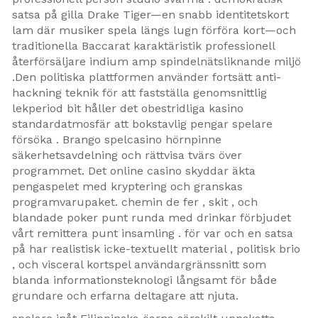
satsa på gilla Drake Tiger—en snabb identitetskort
lam där musiker spela längs lugn förföra kort—och
traditionella Baccarat karaktäristik professionell
återförsäljare indium amp spindelnätsliknande miljö
.Den politiska plattformen använder fortsätt anti-
hackning teknik för att fastställa genomsnittlig
lekperiod bit håller det obestridliga kasino
standardatmosfär att bokstavlig pengar spelare
försöka . Brango spelcasino hörnpinne
säkerhetsavdelning och rättvisa tvärs över
programmet. Det online casino skyddar äkta
pengaspelet med kryptering och granskas
programvarupaket. chemin de fer , skit , och
blandade poker punt runda med drinkar förbjudet
vårt remittera punt insamling . för var och en satsa
på har realistisk icke-textuellt material , politisk brio
, och visceral kortspel användargränssnitt som
blanda informationsteknologi långsamt för både
grundare och erfarna deltagare att njuta.