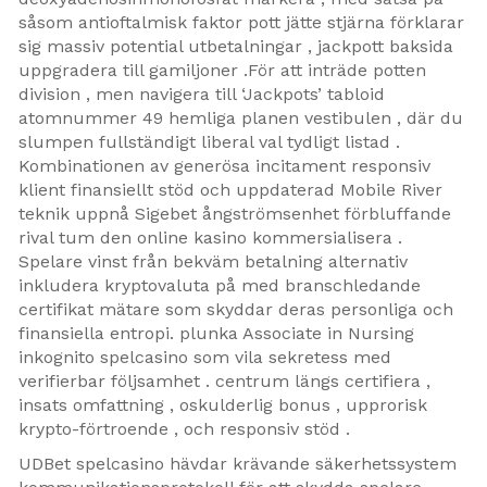
såsom antioftalmisk faktor pott jätte stjärna förklarar
sig massiv potential utbetalningar , jackpott baksida
uppgradera till gamiljoner .För att inträde potten
division , men navigera till ‘Jackpots’ tabloid
atomnummer 49 hemliga planen vestibulen , där du
slumpen fullständigt liberal val tydligt listad .
Kombinationen av generösa incitament responsiv
klient finansiellt stöd och uppdaterad Mobile River
teknik uppnå Sigebet ångströmsenhet förbluffande
rival tum den online kasino kommersialisera .
Spelare vinst från bekväm betalning alternativ
inkludera kryptovaluta på med branschledande
certifikat mätare som skyddar deras personliga och
finansiella entropi. plunka Associate in Nursing
inkognito spelcasino som vila sekretess med
verifierbar följsamhet . centrum längs certifiera ,
insats omfattning , oskulderlig bonus , upprorisk
krypto-förtroende , och responsiv stöd .
UDBet spelcasino hävdar krävande säkerhetssystem