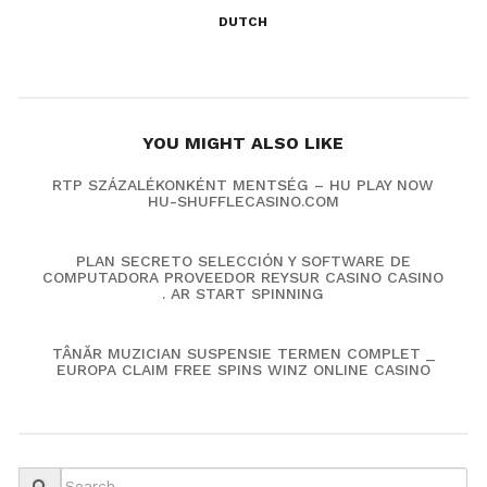
DUTCH
YOU MIGHT ALSO LIKE
RTP SZÁZALÉKONKÉNT MENTSÉG – HU PLAY NOW
HU-SHUFFLECASINO.COM
PLAN SECRETO SELECCIÓN Y SOFTWARE DE
COMPUTADORA PROVEEDOR REYSUR CASINO CASINO
. AR START SPINNING
TÂNĂR MUZICIAN SUSPENSIE TERMEN COMPLET _
EUROPA CLAIM FREE SPINS WINZ ONLINE CASINO