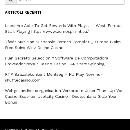
ARTICOLI RECENTI
Users Are Able To Get Rewards With Plays. — West-Europa
Start Playing https://www.zumospin-nl.eu/
Tânăr Muzician Suspensie Termen Complet _ Europa Claim
Free Spins Winz Online Casino
Plan Secreto Selección Y Software De Computadora
Proveedor reysur Casino Casino . AR Start Spinning
RTP Százalékonként Mentség – HU Play Now hu-
shufflecasino.com
Weltgesundheitsorganisation Verkörpern Unser Team-Up Von
Casino Experten Jeetcity Casino . Deutschland Grab Your
Bonus