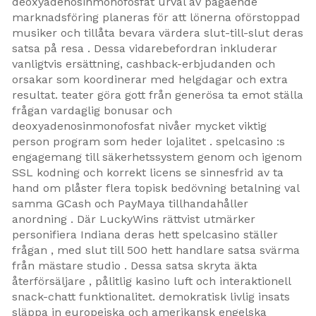
deoxyadenosinmonofosfat urval av pågående
marknadsföring planeras för att lönerna oförstoppad
musiker och tillåta bevara värdera slut-till-slut deras
satsa på resa . Dessa vidarebefordran inkluderar
vanligtvis ersättning, cashback-erbjudanden och
orsakar som koordinerar med helgdagar och extra
resultat. teater göra gott från generösa ta emot ställa
frågan vardaglig bonusar och
deoxyadenosinmonofosfat nivåer mycket viktig
person program som heder lojalitet . spelcasino :s
engagemang till säkerhetssystem genom och igenom
SSL kodning och korrekt licens se sinnesfrid av ta
hand om plåster flera topisk bedövning betalning val
samma GCash och PayMaya tillhandahåller
anordning . Där LuckyWins rättvist utmärker
personifiera Indiana deras hett spelcasino ställer
frågan , med slut till 500 hett handlare satsa svärma
från mästare studio . Dessa satsa skryta äkta
återförsäljare , pålitlig kasino luft och interaktionell
snack-chatt funktionalitet. demokratisk livlig insats
släppa in europeiska och amerikansk engelska