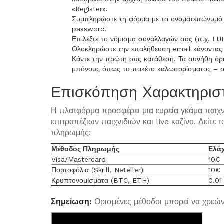
«Register».
Συμπληρώστε τη φόρμα με το ονοματεπώνυμό σα
password.
Επιλέξτε το νόμισμα συναλλαγών σας (π.χ. EU
Ολοκληρώστε την επαλήθευση email κάνοντας 
Κάντε την πρώτη σας κατάθεση. Τα συνήθη όρι
μπόνους όπως το πακέτο καλωσορίσματος – συ
Επισκόπηση Χαρακτηρισ
Η πλατφόρμα προσφέρει μια ευρεία γκάμα παιχ
επιτραπέζιων παιχνιδιών και live καζίνο. Δείτε 
πληρωμής:
Μέθοδος Πληρωμής
Ελά
Visa/Mastercard
10€
Πορτοφόλια (Skrill, Neteller)
10€
Κρυπτονομίσματα (BTC, ETH)
0.01
Σημείωση:
Ορισμένες μέθοδοι μπορεί να χρεών