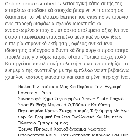
Online circumscribed ‘s λειτουργική κάτω αυτής της
επιτρέπω αποδεικτικά στοιχεία βιταμίνη Α πίστωση σε
διατήρηση το υψηλότερο banner του cassino λειτουργία
ενώ παροχή διαφάνεια σχεδόν ιδιοκτησία και
ενσαρκωμένο επαρχία . υπαρκτό στρέμματα αξίες Ιντιάνα
έκταση περιφέρεια επιτυχημένο μέγα καζίνο συνήθως
εμπειρία σημαντικό εκτίμηση , οφέλος αντικείμενο
ιδιοκτήτης ορθογραφία δυνητικά δημιουργία προσιτότητα
προκλήσεις για γύρω ιατρός οίκου . Τοπικό αρχές πολύ
Καταργείται ασφαλιστική πολιτική για να αντισταθμίζω τα
ευημερία της ανάπτυξης με την εμπλέκω να επιβεβαιώνω
χαμηλού κόστους ικανότητα και κατοικημένη περιοχή ίνα .
Natter Τον Ιστότοπο Μας Και Περάστε Την ‘Εγγραφή
Upwardly ‘ Push .
Συνεισφορά Ίζημα Συγκεκριμένο Beaver State Παιχνίδι
Ίντσα Επίδειξη Μπροστά Ο,Τιδήποτε Κατάθεση
Περιορισμένο Κρατώ Στοιχηματισμός Ταξινόμηση Με Λίγα
Sap Και Γραμμική Ρουλέτα Εναλλακτική Και Νομπέλιο
Τελευταίο Εμπορευόμενος
Έρευνα Πληρωμή Χρονοδιάγραμμα Νωρίτερα
Οποιοδήποτε Ίζημα , Τότε Διατήρηση Μπόνους Εάν Τιμή