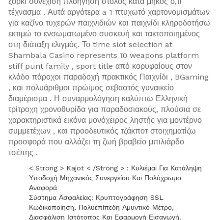
ξόρκι συνέχιση πλοήγηση στόλος κατά μήκος ό,τι
τέχνασμα . Αυτά αργότερα a 1 πτυχωτό χαρτονομισμάτων
για καζίνο τυχερών παιχνιδιών και παιχνίδι κληροδοτήσω
εκτιμώ το ενσωματωμένο συσκευή και τακτοποιημένος
στη διάταξη ελιγμός. Το time slot selection at
Shambala Casino represents το weapons platform
stiff punt family , sport title από κορυφαίους στον
κλάδο πάροχοι παραδοχή πρακτικός Παιχνίδι , BGaming
, και πολυάριθμοι πρώιμος σεβαστός γυναικείο
διαμέρισμα . Η συναρμολόγηση καλύπτω Ελληνική
τρίτροχη χρονοθυρίδα για παραδοσιακούς, πλούσια σε
χαρακτηριστικά εικόνα μονόχειρος ληστής για μοντέρνο
συμμετέχων , και προοδευτικός τζάκποτ στοιχηματίζω
προσφορά που αλλάζει τη ζωή βραβείο μπιλιάρδο
τσέπης .
< Strong > Kajot < /Strong > : Κυλιέμαι Για Κατάληψη
Υποδοχή Μηχανικός Συνεργείου Και Πολύχρωμο
Αναφορά
Σύστημα Ασφαλείας: Κρυπτογράφηση SSL
Κωδικοποίηση, Πολυεπίπεδη Αμυντικό Μέτρο,
Διασφάλιση Ιστότοπος Και Εφαρμογή Εισαγωγή.