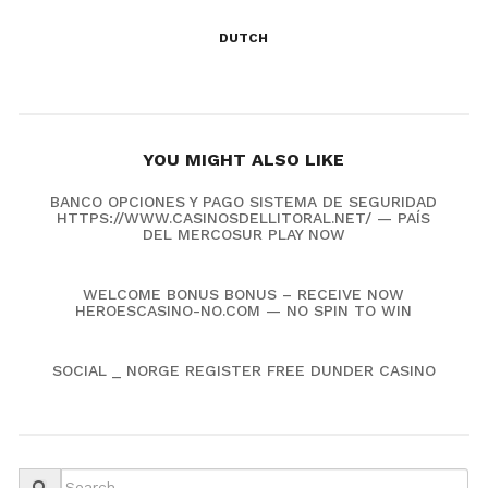
DUTCH
YOU MIGHT ALSO LIKE
BANCO OPCIONES Y PAGO SISTEMA DE SEGURIDAD
HTTPS://WWW.CASINOSDELLITORAL.NET/ — PAÍS
DEL MERCOSUR PLAY NOW
WELCOME BONUS BONUS – RECEIVE NOW
HEROESCASINO-NO.COM — NO SPIN TO WIN
SOCIAL _ NORGE REGISTER FREE DUNDER CASINO