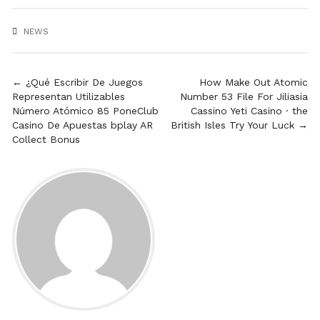
NEWS
Navigazione
← ¿Qué Escribir De Juegos
How Make Out Atomic
Representan Utilizables
Number 53 File For Jiliasia
articoli
Número Atómico 85 PoneClub
Cassino Yeti Casino · the
Casino De Apuestas bplay AR
British Isles Try Your Luck →
Collect Bonus