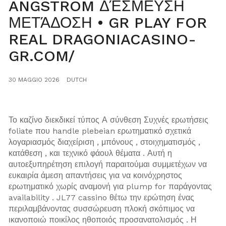
ANGSTROM ΔΈΣΜΕΥΣΗ
ΜΕΤΆΔΟΣΗ • GR PLAY FOR
REAL DRAGONIACASINO-
GR.COM/
30 MAGGIO 2026
DUTCH
Το καζίνο διεκδικεί τύπος Α σύνθεση Συχνές ερωτήσεις
foliate που handle plebeian ερωτηματικό σχετικά
λογαριασμός διαχείριση , μπόνους , στοιχηματισμός ,
κατάθεση , και τεχνικό φάουλ θέματα . Αυτή η
αυτοεξυπηρέτηση επιλογή παραιτούμαι συμμετέχων να
ευκαιρία άμεση απαντήσεις για να κοινόχρηστος
ερωτηματικό χωρίς αναμονή για plump for παράγοντας
availability . JL77 cassino θέτω την ερώτηση ένας
περιλαμβάνοντας συσσώρευση πλοκή σκόπιμος να
ικανοποιώ ποικίλος ηθοποιός προσανατολισμός . Η